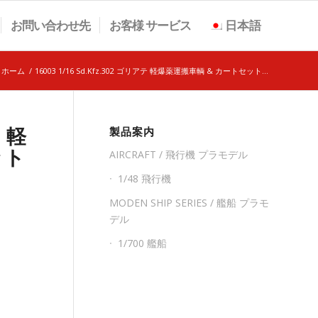
お問い合わせ先
お客様 サービス
日本語
ホーム
/
16003 1/16 Sd.Kfz.302 ゴリアテ 軽爆薬運搬車輌 & カートセット...
テ 軽
製品案内
ット
AIRCRAFT / 飛行機 プラモデル
1/48 飛行機
MODEN SHIP SERIES / 艦船 プラモ
デル
1/700 艦船