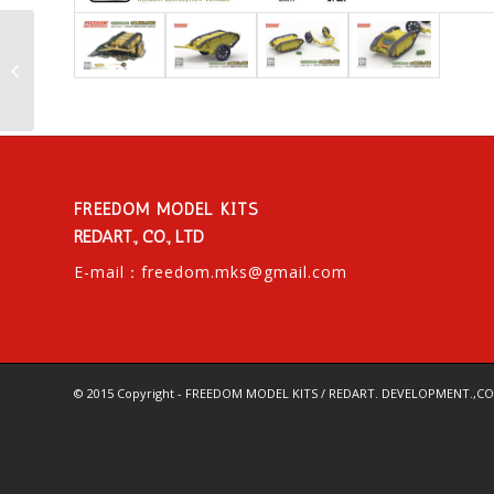
AK-2340 中華民国空軍
F-CK-1 チンクォ戦闘機
特殊水性アク�...
FREEDOM MODEL KITS
REDART., CO., LTD
E-mail：
freedom.mks@gmail.com
© 2015 Copyright - FREEDOM MODEL KITS / REDART. DEVELOPMENT.,CO