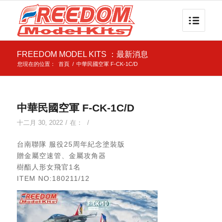
FREEDOM MODEL KITS ：最新消息
您現在的位置：
首頁
/
中華民國空軍 F-CK-1C/D
中華民國空軍 F-CK-1C/D
十二月 30, 2022
/
在：
/
台南聯隊 服役25周年紀念塗裝版
贈金屬空速管、金屬攻角器
樹酯人形女飛官1名
ITEM NO:180211/12